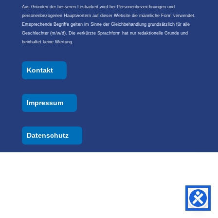
Aus Gründen der besseren Lesbarkeit wird bei Personenbezeichnungen und
personenbezogenen Hauptwörtern auf dieser Website die männliche Form verwendet.
Entsprechende Begriffe gelten im Sinne der Gleichbehandlung grundsätzlich für alle
Geschlechter (m/w/d). Die verkürzte Sprachform hat nur redaktionelle Gründe und
beinhaltet keine Wertung.
Kontakt
Impressum
Datenschutz